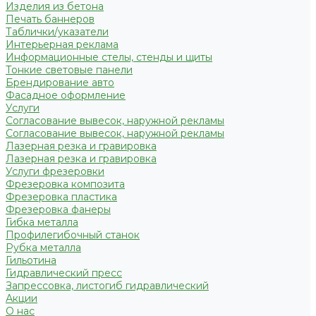
Изделия из бетона
Печать баннеров
Таблички/указатели
Интерьерная реклама
Информационные стелы, стенды и щиты
Тонкие световые панели
Брендирование авто
Фасадное оформление
Услуги
Согласование вывесок, наружной рекламы
Согласование вывесок, наружной рекламы
Лазерная резка и гравировка
Лазерная резка и гравировка
Услуги фрезеровки
Фрезеровка композита
Фрезеровка пластика
Фрезеровка фанеры
Гибка металла
Профилегибочный станок
Рубка металла
Гильотина
Гидравлический пресс
Запрессовка, листогиб гидравлический
Акции
О нас