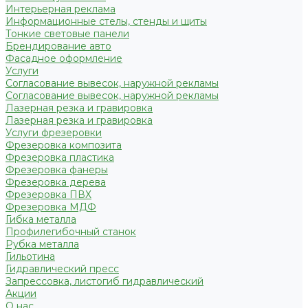
Интерьерная реклама
Информационные стелы, стенды и щиты
Тонкие световые панели
Брендирование авто
Фасадное оформление
Услуги
Согласование вывесок, наружной рекламы
Согласование вывесок, наружной рекламы
Лазерная резка и гравировка
Лазерная резка и гравировка
Услуги фрезеровки
Фрезеровка композита
Фрезеровка пластика
Фрезеровка фанеры
Фрезеровка дерева
Фрезеровка ПВХ
Фрезеровка МДФ
Гибка металла
Профилегибочный станок
Рубка металла
Гильотина
Гидравлический пресс
Запрессовка, листогиб гидравлический
Акции
О нас