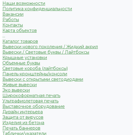
Наши возможности
Политика конфиденциальности
Вакансии
Работы
Контакты
Карта объектов
...
Каталог товаров
Вывески нового поколения / Жидкий акрил
Вывески / Световые буквы / Лайтбоксы
Крышные установки
Объемные буквы
Световые короба (лайтбоксы)
Панель-кронштейны/консоли
Вывески с открытыми светодиодами
Живые вывески
Эко вывески
Широкоформатная печать
Ультрафиолетовая печать
Выставочное оборудование
Дизайн интерьера
Защита от вирусов
Изделия из бетона
Печать баннеров
Таблички/указатели