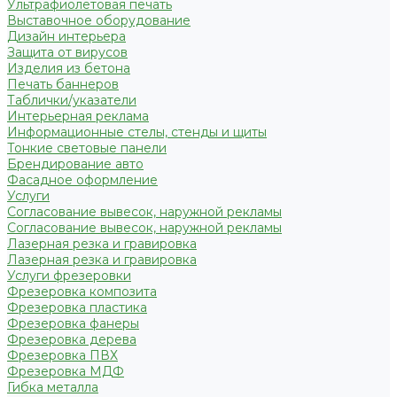
Ультрафиолетовая печать
Выставочное оборудование
Дизайн интерьера
Защита от вирусов
Изделия из бетона
Печать баннеров
Таблички/указатели
Интерьерная реклама
Информационные стелы, стенды и щиты
Тонкие световые панели
Брендирование авто
Фасадное оформление
Услуги
Согласование вывесок, наружной рекламы
Согласование вывесок, наружной рекламы
Лазерная резка и гравировка
Лазерная резка и гравировка
Услуги фрезеровки
Фрезеровка композита
Фрезеровка пластика
Фрезеровка фанеры
Фрезеровка дерева
Фрезеровка ПВХ
Фрезеровка МДФ
Гибка металла