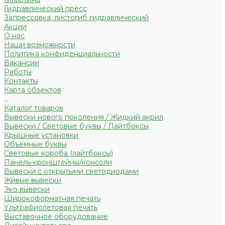
Гидравлический пресс
Запрессовка, листогиб гидравлический
Акции
О нас
Наши возможности
Политика конфиденциальности
Вакансии
Работы
Контакты
Карта объектов
...
Каталог товаров
Вывески нового поколения / Жидкий акрил
Вывески / Световые буквы / Лайтбоксы
Крышные установки
Объемные буквы
Световые короба (лайтбоксы)
Панель-кронштейны/консоли
Вывески с открытыми светодиодами
Живые вывески
Эко вывески
Широкоформатная печать
Ультрафиолетовая печать
Выставочное оборудование