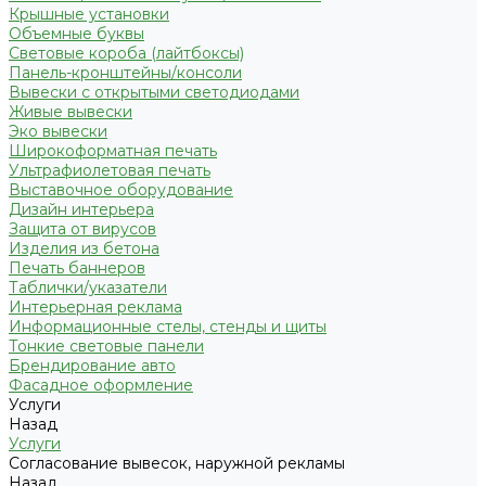
Крышные установки
Объемные буквы
Световые короба (лайтбоксы)
Панель-кронштейны/консоли
Вывески с открытыми светодиодами
Живые вывески
Эко вывески
Широкоформатная печать
Ультрафиолетовая печать
Выставочное оборудование
Дизайн интерьера
Защита от вирусов
Изделия из бетона
Печать баннеров
Таблички/указатели
Интерьерная реклама
Информационные стелы, стенды и щиты
Тонкие световые панели
Брендирование авто
Фасадное оформление
Услуги
Назад
Услуги
Согласование вывесок, наружной рекламы
Назад