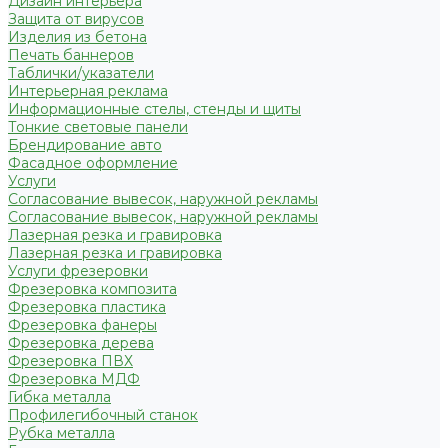
Дизайн интерьера
Защита от вирусов
Изделия из бетона
Печать баннеров
Таблички/указатели
Интерьерная реклама
Информационные стелы, стенды и щиты
Тонкие световые панели
Брендирование авто
Фасадное оформление
Услуги
Согласование вывесок, наружной рекламы
Согласование вывесок, наружной рекламы
Лазерная резка и гравировка
Лазерная резка и гравировка
Услуги фрезеровки
Фрезеровка композита
Фрезеровка пластика
Фрезеровка фанеры
Фрезеровка дерева
Фрезеровка ПВХ
Фрезеровка МДФ
Гибка металла
Профилегибочный станок
Рубка металла