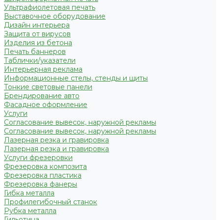
Ультрафиолетовая печать
Выставочное оборудование
Дизайн интерьера
Защита от вирусов
Изделия из бетона
Печать баннеров
Таблички/указатели
Интерьерная реклама
Информационные стелы, стенды и щиты
Тонкие световые панели
Брендирование авто
Фасадное оформление
Услуги
Согласование вывесок, наружной рекламы
Согласование вывесок, наружной рекламы
Лазерная резка и гравировка
Лазерная резка и гравировка
Услуги фрезеровки
Фрезеровка композита
Фрезеровка пластика
Фрезеровка фанеры
Гибка металла
Профилегибочный станок
Рубка металла
Гильотина