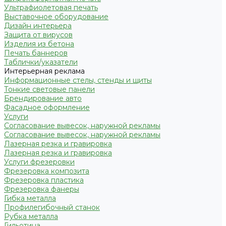
Ультрафиолетовая печать
Выставочное оборудование
Дизайн интерьера
Защита от вирусов
Изделия из бетона
Печать баннеров
Таблички/указатели
Интерьерная реклама
Информационные стелы, стенды и щиты
Тонкие световые панели
Брендирование авто
Фасадное оформление
Услуги
Согласование вывесок, наружной рекламы
Согласование вывесок, наружной рекламы
Лазерная резка и гравировка
Лазерная резка и гравировка
Услуги фрезеровки
Фрезеровка композита
Фрезеровка пластика
Фрезеровка фанеры
Гибка металла
Профилегибочный станок
Рубка металла
Гильотина