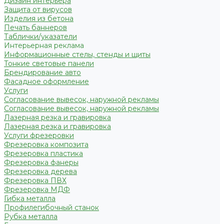
Дизайн интерьера
Защита от вирусов
Изделия из бетона
Печать баннеров
Таблички/указатели
Интерьерная реклама
Информационные стелы, стенды и щиты
Тонкие световые панели
Брендирование авто
Фасадное оформление
Услуги
Согласование вывесок, наружной рекламы
Согласование вывесок, наружной рекламы
Лазерная резка и гравировка
Лазерная резка и гравировка
Услуги фрезеровки
Фрезеровка композита
Фрезеровка пластика
Фрезеровка фанеры
Фрезеровка дерева
Фрезеровка ПВХ
Фрезеровка МДФ
Гибка металла
Профилегибочный станок
Рубка металла