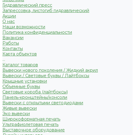
Гидравлический пресс
Запрессовка, листогиб гидравлический
Акции
О нас
Наши возможности
Политика конфиденциальности
Вакансии
Работы
Контакты
Карта объектов
...
Каталог товаров
Вывески нового поколения / Жидкий акрил
Вывески / Световые буквы / Лайтбоксы
Крышные установки
Объемные буквы
Световые короба (лайтбоксы)
Панель-кронштейны/консоли
Вывески с открытыми светодиодами
Живые вывески
Эко вывески
Широкоформатная печать
Ультрафиолетовая печать
Выставочное оборудование