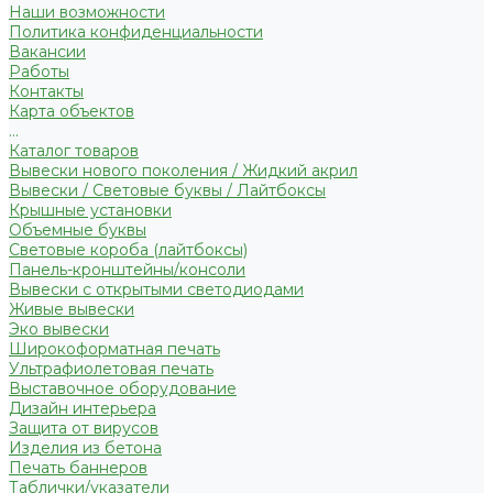
Наши возможности
Политика конфиденциальности
Вакансии
Работы
Контакты
Карта объектов
...
Каталог товаров
Вывески нового поколения / Жидкий акрил
Вывески / Световые буквы / Лайтбоксы
Крышные установки
Объемные буквы
Световые короба (лайтбоксы)
Панель-кронштейны/консоли
Вывески с открытыми светодиодами
Живые вывески
Эко вывески
Широкоформатная печать
Ультрафиолетовая печать
Выставочное оборудование
Дизайн интерьера
Защита от вирусов
Изделия из бетона
Печать баннеров
Таблички/указатели