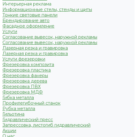
Интерьерная реклама
Информационные стелы, стенды и щиты
Тонкие световые панели
Брендирование авто
Фасадное оформление
Услуги
Согласование вывесок, наружной рекламы
Согласование вывесок, наружной рекламы
Лазерная резка и гравировка
Лазерная резка и гравировка
Услуги фрезеровки
Фрезеровка композита
Фрезеровка пластика
Фрезеровка фанеры
Фрезеровка дерева
Фрезеровка ПВХ
Фрезеровка МДФ
Гибка металла
Профилегибочный станок
Рубка металла
Гильотина
Гидравлический пресс
Запрессовка, листогиб гидравлический
Акции
О нас