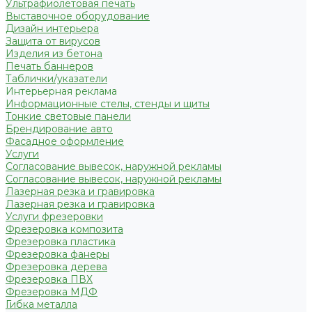
Ультрафиолетовая печать
Выставочное оборудование
Дизайн интерьера
Защита от вирусов
Изделия из бетона
Печать баннеров
Таблички/указатели
Интерьерная реклама
Информационные стелы, стенды и щиты
Тонкие световые панели
Брендирование авто
Фасадное оформление
Услуги
Согласование вывесок, наружной рекламы
Согласование вывесок, наружной рекламы
Лазерная резка и гравировка
Лазерная резка и гравировка
Услуги фрезеровки
Фрезеровка композита
Фрезеровка пластика
Фрезеровка фанеры
Фрезеровка дерева
Фрезеровка ПВХ
Фрезеровка МДФ
Гибка металла