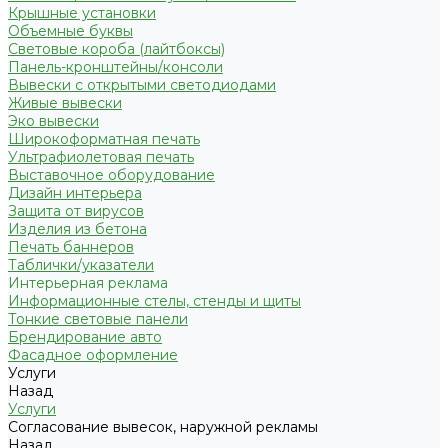
Крышные установки
Объемные буквы
Световые короба (лайтбоксы)
Панель-кронштейны/консоли
Вывески с открытыми светодиодами
Живые вывески
Эко вывески
Широкоформатная печать
Ультрафиолетовая печать
Выставочное оборудование
Дизайн интерьера
Защита от вирусов
Изделия из бетона
Печать баннеров
Таблички/указатели
Интерьерная реклама
Информационные стелы, стенды и щиты
Тонкие световые панели
Брендирование авто
Фасадное оформление
Услуги
Назад
Услуги
Согласование вывесок, наружной рекламы
Назад