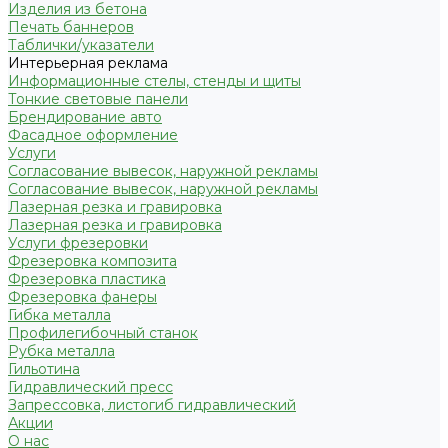
Изделия из бетона
Печать баннеров
Таблички/указатели
Интерьерная реклама
Информационные стелы, стенды и щиты
Тонкие световые панели
Брендирование авто
Фасадное оформление
Услуги
Согласование вывесок, наружной рекламы
Согласование вывесок, наружной рекламы
Лазерная резка и гравировка
Лазерная резка и гравировка
Услуги фрезеровки
Фрезеровка композита
Фрезеровка пластика
Фрезеровка фанеры
Гибка металла
Профилегибочный станок
Рубка металла
Гильотина
Гидравлический пресс
Запрессовка, листогиб гидравлический
Акции
О нас