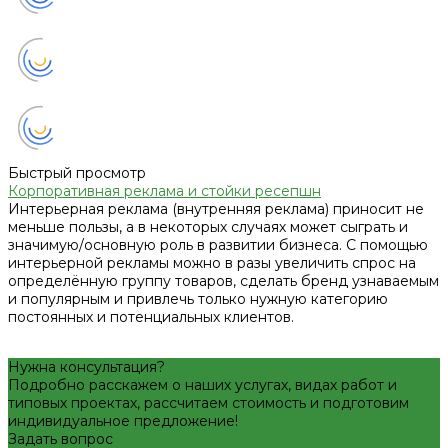
Быстрый просмотр
Корпоративная реклама и стойки ресепшн
Интерьерная реклама (внутренняя реклама) приносит не
меньше пользы, а в некоторых случаях может сыграть и
значимую/основную роль в развитии бизнеса. С помощью
интерьерной рекламы можно в разы увеличить спрос на
определённую группу товаров, сделать бренд узнаваемым
и популярным и привлечь только нужную категорию
постоянных и потенциальных клиентов.
Нужна консультация?
Подробно расскажем о наших услугах, видах работ и
типовых проектах, рассчитаем стоимость и подготовим
индивидуальное предложение!
Задать вопрос