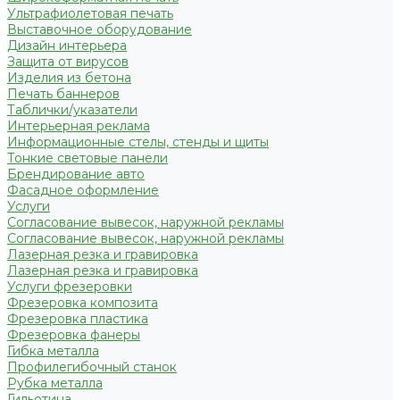
Ультрафиолетовая печать
Выставочное оборудование
Дизайн интерьера
Защита от вирусов
Изделия из бетона
Печать баннеров
Таблички/указатели
Интерьерная реклама
Информационные стелы, стенды и щиты
Тонкие световые панели
Брендирование авто
Фасадное оформление
Услуги
Согласование вывесок, наружной рекламы
Согласование вывесок, наружной рекламы
Лазерная резка и гравировка
Лазерная резка и гравировка
Услуги фрезеровки
Фрезеровка композита
Фрезеровка пластика
Фрезеровка фанеры
Гибка металла
Профилегибочный станок
Рубка металла
Гильотина