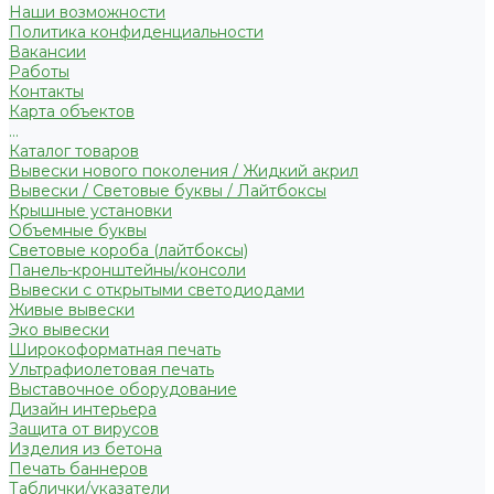
Наши возможности
Политика конфиденциальности
Вакансии
Работы
Контакты
Карта объектов
...
Каталог товаров
Вывески нового поколения / Жидкий акрил
Вывески / Световые буквы / Лайтбоксы
Крышные установки
Объемные буквы
Световые короба (лайтбоксы)
Панель-кронштейны/консоли
Вывески с открытыми светодиодами
Живые вывески
Эко вывески
Широкоформатная печать
Ультрафиолетовая печать
Выставочное оборудование
Дизайн интерьера
Защита от вирусов
Изделия из бетона
Печать баннеров
Таблички/указатели