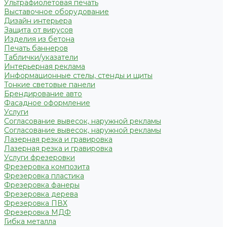
Ультрафиолетовая печать
Выставочное оборудование
Дизайн интерьера
Защита от вирусов
Изделия из бетона
Печать баннеров
Таблички/указатели
Интерьерная реклама
Информационные стелы, стенды и щиты
Тонкие световые панели
Брендирование авто
Фасадное оформление
Услуги
Согласование вывесок, наружной рекламы
Согласование вывесок, наружной рекламы
Лазерная резка и гравировка
Лазерная резка и гравировка
Услуги фрезеровки
Фрезеровка композита
Фрезеровка пластика
Фрезеровка фанеры
Фрезеровка дерева
Фрезеровка ПВХ
Фрезеровка МДФ
Гибка металла