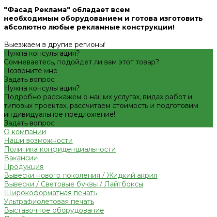
"Фасад Реклама" обладает всем
необходимым
оборудованием
и готова
изготовить
абсолютно любые рекламные конструкции!
Выезжаем в другие регионы!
Нужна консультация?
Сомневаетесь, подойдет ли вам этот товар?
Позвоните мне
Задать вопрос
Нужна консультация?
Подробно расскажем о наших услугах, видах работ и
типовых проектах, рассчитаем стоимость и подготовим
индивидуальное предложение!
Задать вопрос
О компании
Наши возможности
Политика конфиденциальности
Вакансии
Продукция
Вывески нового поколения / Жидкий акрил
Вывески / Световые буквы / Лайтбоксы
Широкоформатная печать
Ультрафиолетовая печать
Выставочное оборудование