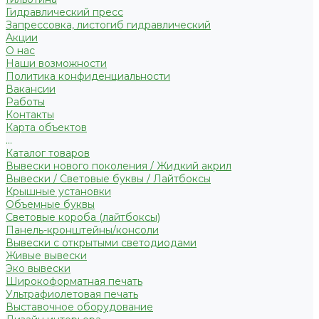
Гидравлический пресс
Запрессовка, листогиб гидравлический
Акции
О нас
Наши возможности
Политика конфиденциальности
Вакансии
Работы
Контакты
Карта объектов
...
Каталог товаров
Вывески нового поколения / Жидкий акрил
Вывески / Световые буквы / Лайтбоксы
Крышные установки
Объемные буквы
Световые короба (лайтбоксы)
Панель-кронштейны/консоли
Вывески с открытыми светодиодами
Живые вывески
Эко вывески
Широкоформатная печать
Ультрафиолетовая печать
Выставочное оборудование