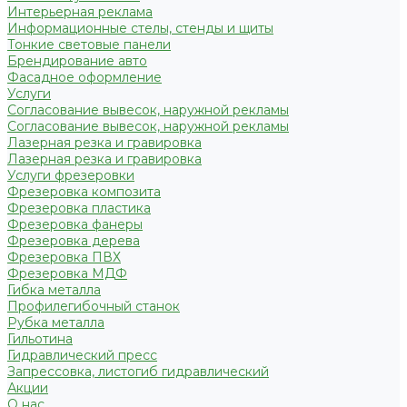
Интерьерная реклама
Информационные стелы, стенды и щиты
Тонкие световые панели
Брендирование авто
Фасадное оформление
Услуги
Согласование вывесок, наружной рекламы
Согласование вывесок, наружной рекламы
Лазерная резка и гравировка
Лазерная резка и гравировка
Услуги фрезеровки
Фрезеровка композита
Фрезеровка пластика
Фрезеровка фанеры
Фрезеровка дерева
Фрезеровка ПВХ
Фрезеровка МДФ
Гибка металла
Профилегибочный станок
Рубка металла
Гильотина
Гидравлический пресс
Запрессовка, листогиб гидравлический
Акции
О нас