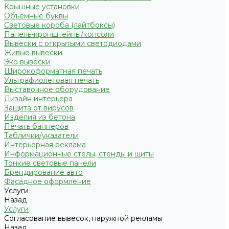
Крышные установки
Объемные буквы
Световые короба (лайтбоксы)
Панель-кронштейны/консоли
Вывески с открытыми светодиодами
Живые вывески
Эко вывески
Широкоформатная печать
Ультрафиолетовая печать
Выставочное оборудование
Дизайн интерьера
Защита от вирусов
Изделия из бетона
Печать баннеров
Таблички/указатели
Интерьерная реклама
Информационные стелы, стенды и щиты
Тонкие световые панели
Брендирование авто
Фасадное оформление
Услуги
Назад
Услуги
Согласование вывесок, наружной рекламы
Назад