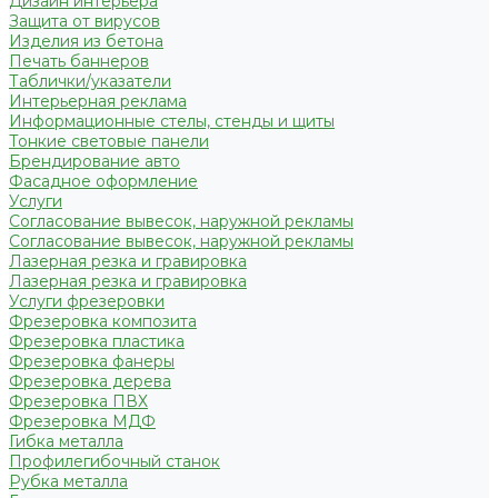
Дизайн интерьера
Защита от вирусов
Изделия из бетона
Печать баннеров
Таблички/указатели
Интерьерная реклама
Информационные стелы, стенды и щиты
Тонкие световые панели
Брендирование авто
Фасадное оформление
Услуги
Согласование вывесок, наружной рекламы
Согласование вывесок, наружной рекламы
Лазерная резка и гравировка
Лазерная резка и гравировка
Услуги фрезеровки
Фрезеровка композита
Фрезеровка пластика
Фрезеровка фанеры
Фрезеровка дерева
Фрезеровка ПВХ
Фрезеровка МДФ
Гибка металла
Профилегибочный станок
Рубка металла