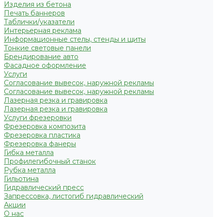
Изделия из бетона
Печать баннеров
Таблички/указатели
Интерьерная реклама
Информационные стелы, стенды и щиты
Тонкие световые панели
Брендирование авто
Фасадное оформление
Услуги
Согласование вывесок, наружной рекламы
Согласование вывесок, наружной рекламы
Лазерная резка и гравировка
Лазерная резка и гравировка
Услуги фрезеровки
Фрезеровка композита
Фрезеровка пластика
Фрезеровка фанеры
Гибка металла
Профилегибочный станок
Рубка металла
Гильотина
Гидравлический пресс
Запрессовка, листогиб гидравлический
Акции
О нас