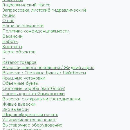
Гидравлический пресс
Запрессовка, листогиб гидравлический
Акции
О нас
Наши возможности
Политика конфиденциальности
Вакансии
Работы
Контакты
Карта объектов
...
Каталог товаров
Вывески нового поколения / Жидкий акрил
Вывески / Световые буквы / Лайтбоксы
Крышные установки
Объемные буквы
Световые короба (лайтбоксы)
Панель-кронштейны/консоли
Вывески с открытыми светодиодами
Живые вывески
Эко вывески
Широкоформатная печать
Ультрафиолетовая печать
Выставочное оборудование