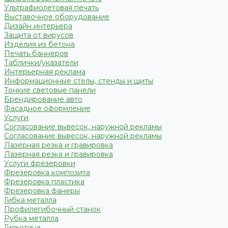
Ультрафиолетовая печать
Выставочное оборудование
Дизайн интерьера
Защита от вирусов
Изделия из бетона
Печать баннеров
Таблички/указатели
Интерьерная реклама
Информационные стелы, стенды и щиты
Тонкие световые панели
Брендирование авто
Фасадное оформление
Услуги
Согласование вывесок, наружной рекламы
Согласование вывесок, наружной рекламы
Лазерная резка и гравировка
Лазерная резка и гравировка
Услуги фрезеровки
Фрезеровка композита
Фрезеровка пластика
Фрезеровка фанеры
Гибка металла
Профилегибочный станок
Рубка металла
Гильотина