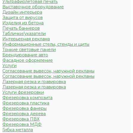
Ультрафиолетовая печать
Выставочное оборудование
Дизайн интерьера
Защита от вирусов
Изделия из бетона
Печать баннеров
Таблички/указатели
Интерьерная реклама
Информационные стелы, стенды и щиты
Тонкие световые панели
Брендирование авто
Фасадное оформление
Услуги
Согласование вывесок, наружной рекламы
Согласование вывесок, наружной рекламы
Лазерная резка и гравировка
Лазерная резка и гравировка
Услуги фрезеровки
Фрезеровка композита
Фрезеровка пластика
Фрезеровка фанеры
Фрезеровка дерева
Фрезеровка ПВХ
Фрезеровка МДФ
Гибка металла