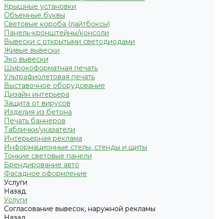
Крышные установки
Объемные буквы
Световые короба (лайтбоксы)
Панель-кронштейны/консоли
Вывески с открытыми светодиодами
Живые вывески
Эко вывески
Широкоформатная печать
Ультрафиолетовая печать
Выставочное оборудование
Дизайн интерьера
Защита от вирусов
Изделия из бетона
Печать баннеров
Таблички/указатели
Интерьерная реклама
Информационные стелы, стенды и щиты
Тонкие световые панели
Брендирование авто
Фасадное оформление
Услуги
Назад
Услуги
Согласование вывесок, наружной рекламы
Назад