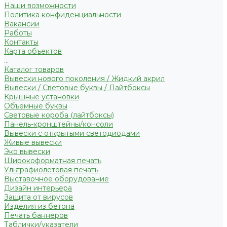
Наши возможности
Политика конфиденциальности
Вакансии
Работы
Контакты
Карта объектов
...
Каталог товаров
Вывески нового поколения / Жидкий акрил
Вывески / Световые буквы / Лайтбоксы
Крышные установки
Объемные буквы
Световые короба (лайтбоксы)
Панель-кронштейны/консоли
Вывески с открытыми светодиодами
Живые вывески
Эко вывески
Широкоформатная печать
Ультрафиолетовая печать
Выставочное оборудование
Дизайн интерьера
Защита от вирусов
Изделия из бетона
Печать баннеров
Таблички/указатели