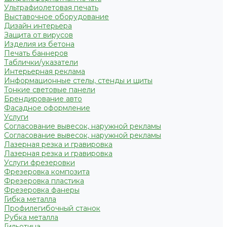
Ультрафиолетовая печать
Выставочное оборудование
Дизайн интерьера
Защита от вирусов
Изделия из бетона
Печать баннеров
Таблички/указатели
Интерьерная реклама
Информационные стелы, стенды и щиты
Тонкие световые панели
Брендирование авто
Фасадное оформление
Услуги
Согласование вывесок, наружной рекламы
Согласование вывесок, наружной рекламы
Лазерная резка и гравировка
Лазерная резка и гравировка
Услуги фрезеровки
Фрезеровка композита
Фрезеровка пластика
Фрезеровка фанеры
Гибка металла
Профилегибочный станок
Рубка металла
Гильотина