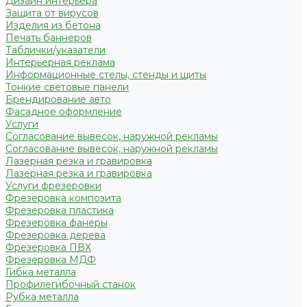
Дизайн интерьера
Защита от вирусов
Изделия из бетона
Печать баннеров
Таблички/указатели
Интерьерная реклама
Информационные стелы, стенды и щиты
Тонкие световые панели
Брендирование авто
Фасадное оформление
Услуги
Согласование вывесок, наружной рекламы
Согласование вывесок, наружной рекламы
Лазерная резка и гравировка
Лазерная резка и гравировка
Услуги фрезеровки
Фрезеровка композита
Фрезеровка пластика
Фрезеровка фанеры
Фрезеровка дерева
Фрезеровка ПВХ
Фрезеровка МДФ
Гибка металла
Профилегибочный станок
Рубка металла