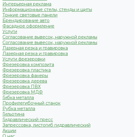
Интерьерная реклама
Информационные стелы, стенды и щиты
Тонкие световые панели
Брендирование авто
Фасадное оформление
Услуги
Согласование вывесок, наружной рекламы
Согласование вывесок, наружной рекламы
Лазерная резка и гравировка
Лазерная резка и гравировка
Услуги фрезеровки
Фрезеровка композита
Фрезеровка пластика
Фрезеровка фанеры
Фрезеровка дерева
Фрезеровка ПВХ
Фрезеровка МДФ
Гибка металла
Профилегибочный станок
Рубка металла
Гильотина
Гидравлический пресс
Запрессовка, листогиб гидравлический
Акции
О нас