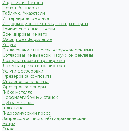
Изделия из бетона
Печать баннеров
Таблички/указатели
Интерьерная реклама
Информационные стелы, стенды и щиты
Тонкие световые панели
Брендирование авто
Фасадное оформление
Услуги
Согласование вывесок, наружной рекламы
Согласование вывесок, наружной рекламы
Лазерная резка и гравировка
Лазерная резка и гравировка
Услуги фрезеровки
Фрезеровка композита
Фрезеровка пластика
Фрезеровка фанеры
Гибка металла
Профилегибочный станок
Рубка металла
Гильотина
Гидравлический пресс
Запрессовка, листогиб гидравлический
Акции
О нас