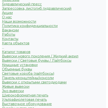
Гидравлический пресс
Запрессовка, листогиб гидравлический
Акции
О нас
Наши возможности
Политика конфиденциальности
Вакансии
Работы
Контакты
Карта объектов
...
Каталог товаров
Вывески нового поколения / Жидкий акрил
Вывески / Световые буквы / Лайтбоксы
Крышные установки
Объемные буквы
Световые короба (лайтбоксы)
Панель-кронштейны/консоли
Вывески с открытыми светодиодами
Живые вывески
Эко вывески
Широкоформатная печать
Ультрафиолетовая печать
Выставочное оборудование