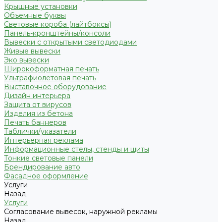
Крышные установки
Объемные буквы
Световые короба (лайтбоксы)
Панель-кронштейны/консоли
Вывески с открытыми светодиодами
Живые вывески
Эко вывески
Широкоформатная печать
Ультрафиолетовая печать
Выставочное оборудование
Дизайн интерьера
Защита от вирусов
Изделия из бетона
Печать баннеров
Таблички/указатели
Интерьерная реклама
Информационные стелы, стенды и щиты
Тонкие световые панели
Брендирование авто
Фасадное оформление
Услуги
Назад
Услуги
Согласование вывесок, наружной рекламы
Назад