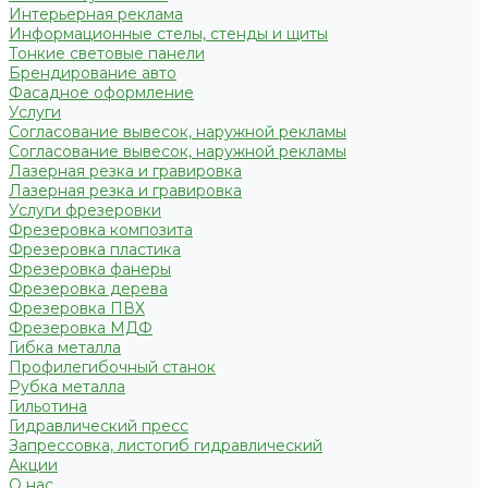
Интерьерная реклама
Информационные стелы, стенды и щиты
Тонкие световые панели
Брендирование авто
Фасадное оформление
Услуги
Согласование вывесок, наружной рекламы
Согласование вывесок, наружной рекламы
Лазерная резка и гравировка
Лазерная резка и гравировка
Услуги фрезеровки
Фрезеровка композита
Фрезеровка пластика
Фрезеровка фанеры
Фрезеровка дерева
Фрезеровка ПВХ
Фрезеровка МДФ
Гибка металла
Профилегибочный станок
Рубка металла
Гильотина
Гидравлический пресс
Запрессовка, листогиб гидравлический
Акции
О нас