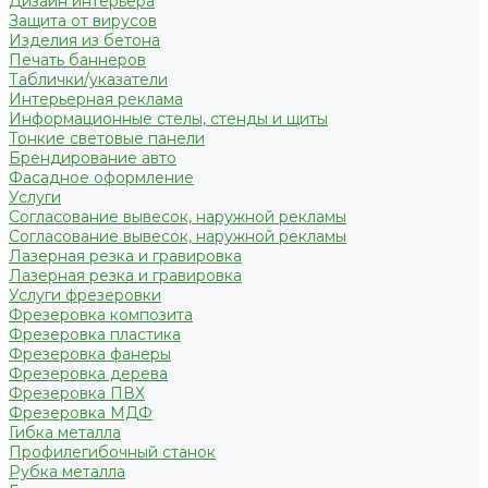
Дизайн интерьера
Защита от вирусов
Изделия из бетона
Печать баннеров
Таблички/указатели
Интерьерная реклама
Информационные стелы, стенды и щиты
Тонкие световые панели
Брендирование авто
Фасадное оформление
Услуги
Согласование вывесок, наружной рекламы
Согласование вывесок, наружной рекламы
Лазерная резка и гравировка
Лазерная резка и гравировка
Услуги фрезеровки
Фрезеровка композита
Фрезеровка пластика
Фрезеровка фанеры
Фрезеровка дерева
Фрезеровка ПВХ
Фрезеровка МДФ
Гибка металла
Профилегибочный станок
Рубка металла