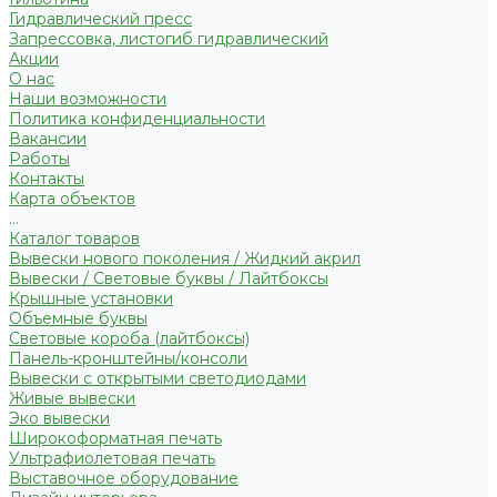
Гидравлический пресс
Запрессовка, листогиб гидравлический
Акции
О нас
Наши возможности
Политика конфиденциальности
Вакансии
Работы
Контакты
Карта объектов
...
Каталог товаров
Вывески нового поколения / Жидкий акрил
Вывески / Световые буквы / Лайтбоксы
Крышные установки
Объемные буквы
Световые короба (лайтбоксы)
Панель-кронштейны/консоли
Вывески с открытыми светодиодами
Живые вывески
Эко вывески
Широкоформатная печать
Ультрафиолетовая печать
Выставочное оборудование