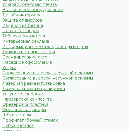
Ультрафиолетовая печать
Выставочное оборудование
Дизайн интерьера
Защита от вирусов
Изделия из бетона
Печать баннеров
Таблички/указатели
Интерьерная реклама
Информационные стелы, стенды и щиты
Тонкие световые панели
Брендирование авто
Фасадное оформление
Услуги
Согласование вывесок, наружной рекламы
Согласование вывесок, наружной рекламы
Лазерная резка и гравировка
Лазерная резка и гравировка
Услуги фрезеровки
Фрезеровка композита
Фрезеровка пластика
Фрезеровка фанеры
Гибка металла
Профилегибочный станок
Рубка металла
Гильотина