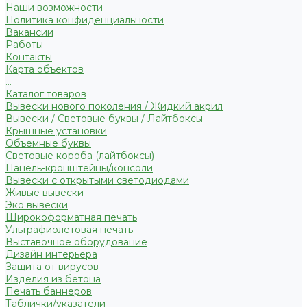
Наши возможности
Политика конфиденциальности
Вакансии
Работы
Контакты
Карта объектов
...
Каталог товаров
Вывески нового поколения / Жидкий акрил
Вывески / Световые буквы / Лайтбоксы
Крышные установки
Объемные буквы
Световые короба (лайтбоксы)
Панель-кронштейны/консоли
Вывески с открытыми светодиодами
Живые вывески
Эко вывески
Широкоформатная печать
Ультрафиолетовая печать
Выставочное оборудование
Дизайн интерьера
Защита от вирусов
Изделия из бетона
Печать баннеров
Таблички/указатели