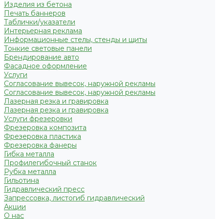
Изделия из бетона
Печать баннеров
Таблички/указатели
Интерьерная реклама
Информационные стелы, стенды и щиты
Тонкие световые панели
Брендирование авто
Фасадное оформление
Услуги
Согласование вывесок, наружной рекламы
Согласование вывесок, наружной рекламы
Лазерная резка и гравировка
Лазерная резка и гравировка
Услуги фрезеровки
Фрезеровка композита
Фрезеровка пластика
Фрезеровка фанеры
Гибка металла
Профилегибочный станок
Рубка металла
Гильотина
Гидравлический пресс
Запрессовка, листогиб гидравлический
Акции
О нас