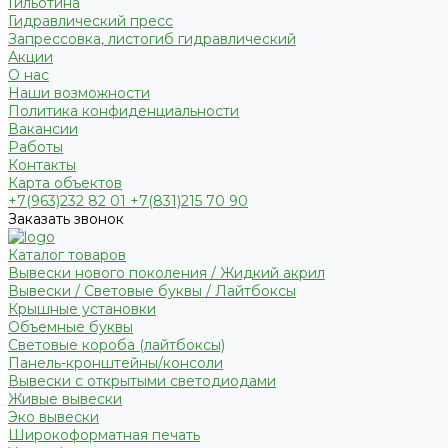
Гильотина
Гидравлический пресс
Запрессовка, листогиб гидравлический
Акции
О нас
Наши возможности
Политика конфиденциальности
Вакансии
Работы
Контакты
Карта объектов
+7(963)232 82 01 +7(831)215 70 90
Заказать звонок
Каталог товаров
Вывески нового поколения / Жидкий акрил
Вывески / Световые буквы / Лайтбоксы
Крышные установки
Объемные буквы
Световые короба (лайтбоксы)
Панель-кронштейны/консоли
Вывески с открытыми светодиодами
Живые вывески
Эко вывески
Широкоформатная печать