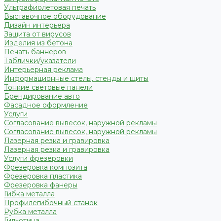
Ультрафиолетовая печать
Выставочное оборудование
Дизайн интерьера
Защита от вирусов
Изделия из бетона
Печать баннеров
Таблички/указатели
Интерьерная реклама
Информационные стелы, стенды и щиты
Тонкие световые панели
Брендирование авто
Фасадное оформление
Услуги
Согласование вывесок, наружной рекламы
Согласование вывесок, наружной рекламы
Лазерная резка и гравировка
Лазерная резка и гравировка
Услуги фрезеровки
Фрезеровка композита
Фрезеровка пластика
Фрезеровка фанеры
Гибка металла
Профилегибочный станок
Рубка металла
Гильотина