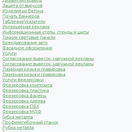
Дизайн интерьера
Защита от вирусов
Изделия из бетона
Печать баннеров
Таблички/указатели
Интерьерная реклама
Информационные стелы, стенды и щиты
Тонкие световые панели
Брендирование авто
Фасадное оформление
Услуги
Согласование вывесок, наружной рекламы
Согласование вывесок, наружной рекламы
Лазерная резка и гравировка
Лазерная резка и гравировка
Услуги фрезеровки
Фрезеровка композита
Фрезеровка пластика
Фрезеровка фанеры
Фрезеровка дерева
Фрезеровка ПВХ
Фрезеровка МДФ
Гибка металла
Профилегибочный станок
Рубка металла