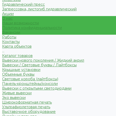
Гидравлический пресс
Запрессовка, листогиб гидравлический
Акции
О нас
Наши возможности
Политика конфиденциальности
Вакансии
Работы
Контакты
Карта объектов
...
Каталог товаров
Вывески нового поколения / Жидкий акрил
Вывески / Световые буквы / Лайтбоксы
Крышные установки
Объемные буквы
Световые короба (лайтбоксы)
Панель-кронштейны/консоли
Вывески с открытыми светодиодами
Живые вывески
Эко вывески
Широкоформатная печать
Ультрафиолетовая печать
Выставочное оборудование