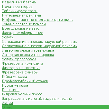
Изделия из бетона
Печать баннеров
Таблички/указатели
Интерьерная реклама
Информационные стелы, стенды и щиты
Тонкие световые панели
Брендирование авто
Фасадное оформление
Услуги
Согласование вывесок, наружной рекламы
Согласование вывесок, наружной рекламы
Лазерная резка и гравировка
Лазерная резка и гравировка
Услуги фрезеровки
Фрезеровка композита
Фрезеровка пластика
Фрезеровка фанеры
Гибка металла
Профилегибочный станок
Рубка металла
Гильотина
Гидравлический пресс
Запрессовка, листогиб гидравлический
Акции
О нас