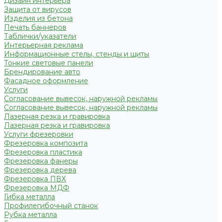
Дизайн интерьера
Защита от вирусов
Изделия из бетона
Печать баннеров
Таблички/указатели
Интерьерная реклама
Информационные стелы, стенды и щиты
Тонкие световые панели
Брендирование авто
Фасадное оформление
Услуги
Согласование вывесок, наружной рекламы
Согласование вывесок, наружной рекламы
Лазерная резка и гравировка
Лазерная резка и гравировка
Услуги фрезеровки
Фрезеровка композита
Фрезеровка пластика
Фрезеровка фанеры
Фрезеровка дерева
Фрезеровка ПВХ
Фрезеровка МДФ
Гибка металла
Профилегибочный станок
Рубка металла