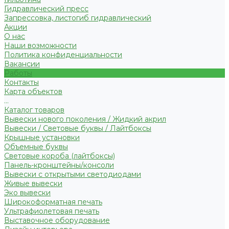
Гидравлический пресс
Запрессовка, листогиб гидравлический
Акции
О нас
Наши возможности
Политика конфиденциальности
Вакансии
Работы
Контакты
Карта объектов
...
Каталог товаров
Вывески нового поколения / Жидкий акрил
Вывески / Световые буквы / Лайтбоксы
Крышные установки
Объемные буквы
Световые короба (лайтбоксы)
Панель-кронштейны/консоли
Вывески с открытыми светодиодами
Живые вывески
Эко вывески
Широкоформатная печать
Ультрафиолетовая печать
Выставочное оборудование