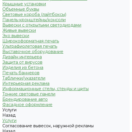
Крышные установки
Объемные буквы
Световые короба (лайтбоксы)
Панель-кронштейны/консоли
Вывески с открытыми светодиодами
Живые вывески
Эко вывески
Широкоформатная печать
Ультрафиолетовая печать
Выставочное оборудование
Дизайн интерьера
Защита от вирусов
Изделия из бетона
Печать баннеров
Таблички/указатели
Интерьерная реклама
Информационные стелы, стенды и щиты
Тонкие световые панели
Брендирование авто
Фасадное оформление
Услуги
Назад
Услуги
Согласование вывесок, наружной рекламы
Назад