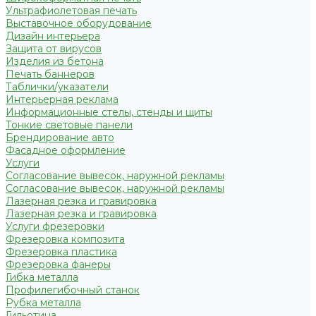
Ультрафиолетовая печать
Выставочное оборудование
Дизайн интерьера
Защита от вирусов
Изделия из бетона
Печать баннеров
Таблички/указатели
Интерьерная реклама
Информационные стелы, стенды и щиты
Тонкие световые панели
Брендирование авто
Фасадное оформление
Услуги
Согласование вывесок, наружной рекламы
Согласование вывесок, наружной рекламы
Лазерная резка и гравировка
Лазерная резка и гравировка
Услуги фрезеровки
Фрезеровка композита
Фрезеровка пластика
Фрезеровка фанеры
Гибка металла
Профилегибочный станок
Рубка металла
Гильотина