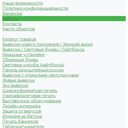
Наши возможности
Политика конфиденциальности
Вакансии
Работы
Контакты
Карта объектов
...
Каталог товаров
Вывески нового поколения / Жидкий акрил
Вывески / Световые буквы / Лайтбоксы
Крышные установки
Объемные буквы
Световые короба (лайтбоксы)
Панель-кронштейны/консоли
Вывески с открытыми светодиодами
Живые вывески
Эко вывески
Широкоформатная печать
Ультрафиолетовая печать
Выставочное оборудование
Дизайн интерьера
Защита от вирусов
Изделия из бетона
Печать баннеров
Таблички/указатели