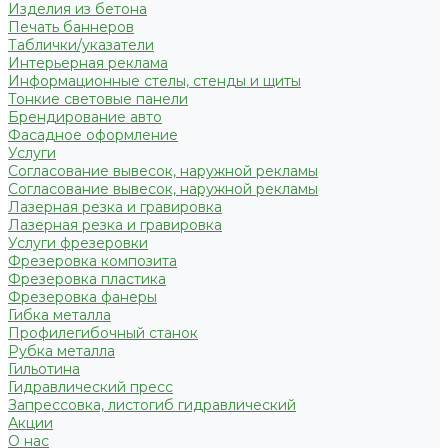
Изделия из бетона
Печать баннеров
Таблички/указатели
Интерьерная реклама
Информационные стелы, стенды и щиты
Тонкие световые панели
Брендирование авто
Фасадное оформление
Услуги
Согласование вывесок, наружной рекламы
Согласование вывесок, наружной рекламы
Лазерная резка и гравировка
Лазерная резка и гравировка
Услуги фрезеровки
Фрезеровка композита
Фрезеровка пластика
Фрезеровка фанеры
Гибка металла
Профилегибочный станок
Рубка металла
Гильотина
Гидравлический пресс
Запрессовка, листогиб гидравлический
Акции
О нас