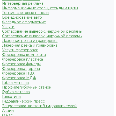
Интерьерная реклама
Информационные стелы, стенды и щиты
Тонкие световые панели
Брендирование авто
Фасадное оформление
Услуги
Согласование вывесок, наружной рекламы
Согласование вывесок, наружной рекламы
Лазерная резка и гравировка
Лазерная резка и гравировка
Услуги фрезеровки
Фрезеровка композита
Фрезеровка пластика
Фрезеровка фанеры
Фрезеровка дерева
Фрезеровка ПВХ
Фрезеровка МДФ
Гибка металла
Профилегибочный станок
Рубка металла
Гильотина
Гидравлический пресс
Запрессовка, листогиб гидравлический
Акции
О нас