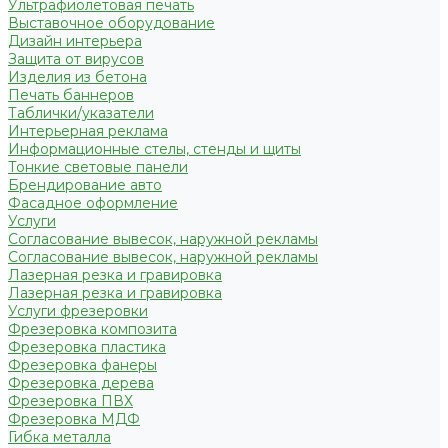
Ультрафиолетовая печать
Выставочное оборудование
Дизайн интерьера
Защита от вирусов
Изделия из бетона
Печать баннеров
Таблички/указатели
Интерьерная реклама
Информационные стелы, стенды и щиты
Тонкие световые панели
Брендирование авто
Фасадное оформление
Услуги
Согласование вывесок, наружной рекламы
Согласование вывесок, наружной рекламы
Лазерная резка и гравировка
Лазерная резка и гравировка
Услуги фрезеровки
Фрезеровка композита
Фрезеровка пластика
Фрезеровка фанеры
Фрезеровка дерева
Фрезеровка ПВХ
Фрезеровка МДФ
Гибка металла