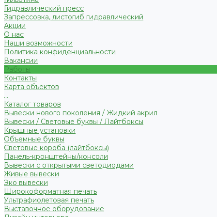
Гидравлический пресс
Запрессовка, листогиб гидравлический
Акции
О нас
Наши возможности
Политика конфиденциальности
Вакансии
Работы
Контакты
Карта объектов
...
Каталог товаров
Вывески нового поколения / Жидкий акрил
Вывески / Световые буквы / Лайтбоксы
Крышные установки
Объемные буквы
Световые короба (лайтбоксы)
Панель-кронштейны/консоли
Вывески с открытыми светодиодами
Живые вывески
Эко вывески
Широкоформатная печать
Ультрафиолетовая печать
Выставочное оборудование