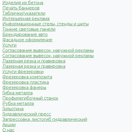
Изделия из бетона
Печать баннеров
Таблички/указатели
Интерьерная реклама
Информационные стелы, стенды и щиты
Тонкие световые панели
Брендирование авто
Фасадное оформление
Услуги
Согласование вывесок, наружной рекламы
Согласование вывесок, наружной рекламы
Лазерная резка и гравировка
Лазерная резка и гравировка
Услуги фрезеровки
Фрезеровка композита
Фрезеровка пластика
Фрезеровка фанеры
Гибка металла
Профилегибочный станок
Рубка металла
Гильотина
Гидравлический пресс
Запрессовка, листогиб гидравлический
Акции
О нас