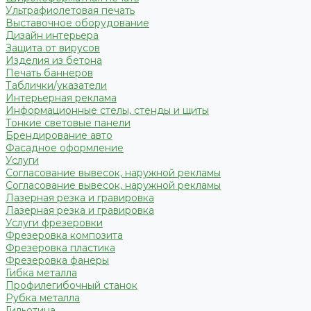
Ультрафиолетовая печать
Выставочное оборудование
Дизайн интерьера
Защита от вирусов
Изделия из бетона
Печать баннеров
Таблички/указатели
Интерьерная реклама
Информационные стелы, стенды и щиты
Тонкие световые панели
Брендирование авто
Фасадное оформление
Услуги
Согласование вывесок, наружной рекламы
Согласование вывесок, наружной рекламы
Лазерная резка и гравировка
Лазерная резка и гравировка
Услуги фрезеровки
Фрезеровка композита
Фрезеровка пластика
Фрезеровка фанеры
Гибка металла
Профилегибочный станок
Рубка металла
Гильотина