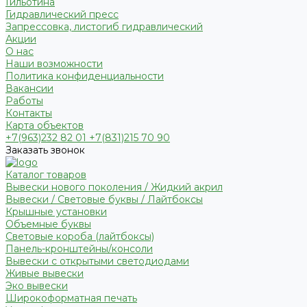
Гильотина
Гидравлический пресс
Запрессовка, листогиб гидравлический
Акции
О нас
Наши возможности
Политика конфиденциальности
Вакансии
Работы
Контакты
Карта объектов
+7(963)232 82 01 +7(831)215 70 90
Заказать звонок
Каталог товаров
Вывески нового поколения / Жидкий акрил
Вывески / Световые буквы / Лайтбоксы
Крышные установки
Объемные буквы
Световые короба (лайтбоксы)
Панель-кронштейны/консоли
Вывески с открытыми светодиодами
Живые вывески
Эко вывески
Широкоформатная печать