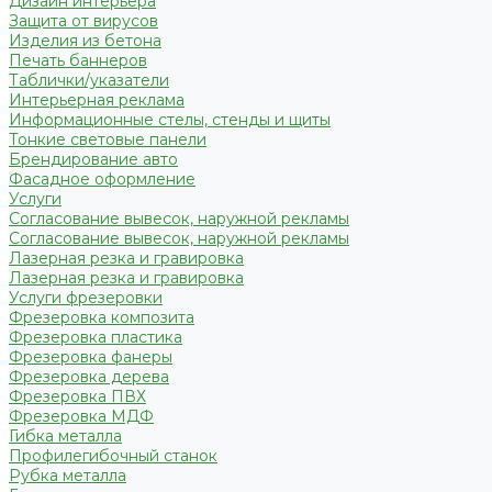
Дизайн интерьера
Защита от вирусов
Изделия из бетона
Печать баннеров
Таблички/указатели
Интерьерная реклама
Информационные стелы, стенды и щиты
Тонкие световые панели
Брендирование авто
Фасадное оформление
Услуги
Согласование вывесок, наружной рекламы
Согласование вывесок, наружной рекламы
Лазерная резка и гравировка
Лазерная резка и гравировка
Услуги фрезеровки
Фрезеровка композита
Фрезеровка пластика
Фрезеровка фанеры
Фрезеровка дерева
Фрезеровка ПВХ
Фрезеровка МДФ
Гибка металла
Профилегибочный станок
Рубка металла