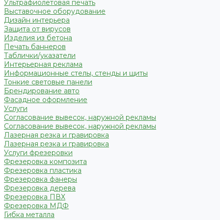
Ультрафиолетовая печать
Выставочное оборудование
Дизайн интерьера
Защита от вирусов
Изделия из бетона
Печать баннеров
Таблички/указатели
Интерьерная реклама
Информационные стелы, стенды и щиты
Тонкие световые панели
Брендирование авто
Фасадное оформление
Услуги
Согласование вывесок, наружной рекламы
Согласование вывесок, наружной рекламы
Лазерная резка и гравировка
Лазерная резка и гравировка
Услуги фрезеровки
Фрезеровка композита
Фрезеровка пластика
Фрезеровка фанеры
Фрезеровка дерева
Фрезеровка ПВХ
Фрезеровка МДФ
Гибка металла