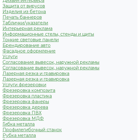
Дизайн интерьера
Защита от вирусов
Изделия из бетона
Печать баннеров
Таблички/указатели
Интерьерная реклама
Информационные стелы, стенды и щиты
Тонкие световые панели
Брендирование авто
Фасадное оформление
Услуги
Согласование вывесок, наружной рекламы
Согласование вывесок, наружной рекламы
Лазерная резка и гравировка
Лазерная резка и гравировка
Услуги фрезеровки
Фрезеровка композита
Фрезеровка пластика
Фрезеровка фанеры
Фрезеровка дерева
Фрезеровка ПВХ
Фрезеровка МДФ
Гибка металла
Профилегибочный станок
Рубка металла