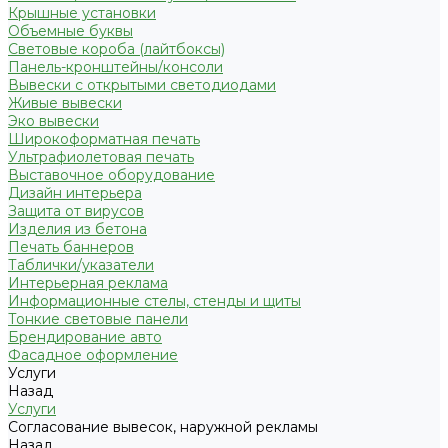
Крышные установки
Объемные буквы
Световые короба (лайтбоксы)
Панель-кронштейны/консоли
Вывески с открытыми светодиодами
Живые вывески
Эко вывески
Широкоформатная печать
Ультрафиолетовая печать
Выставочное оборудование
Дизайн интерьера
Защита от вирусов
Изделия из бетона
Печать баннеров
Таблички/указатели
Интерьерная реклама
Информационные стелы, стенды и щиты
Тонкие световые панели
Брендирование авто
Фасадное оформление
Услуги
Назад
Услуги
Согласование вывесок, наружной рекламы
Назад