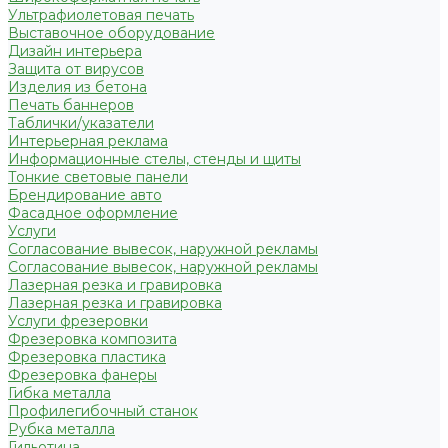
Ультрафиолетовая печать
Выставочное оборудование
Дизайн интерьера
Защита от вирусов
Изделия из бетона
Печать баннеров
Таблички/указатели
Интерьерная реклама
Информационные стелы, стенды и щиты
Тонкие световые панели
Брендирование авто
Фасадное оформление
Услуги
Согласование вывесок, наружной рекламы
Согласование вывесок, наружной рекламы
Лазерная резка и гравировка
Лазерная резка и гравировка
Услуги фрезеровки
Фрезеровка композита
Фрезеровка пластика
Фрезеровка фанеры
Гибка металла
Профилегибочный станок
Рубка металла
Гильотина