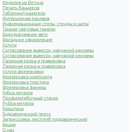
Изделия из бетона
Печать баннеров
Таблички/указатели
Интерьерная реклама
Информационные стелы, стенды и щиты
Тонкие световые панели
Брендирование авто
Фасадное оформление
Услуги
Согласование вывесок, наружной рекламы
Согласование вывесок, наружной рекламы
Лазерная резка и гравировка
Лазерная резка и гравировка
Услуги фрезеровки
Фрезеровка композита
Фрезеровка пластика
Фрезеровка фанеры
Гибка металла
Профилегибочный станок
Рубка металла
Гильотина
Гидравлический пресс
Запрессовка, листогиб гидравлический
Акции
О нас