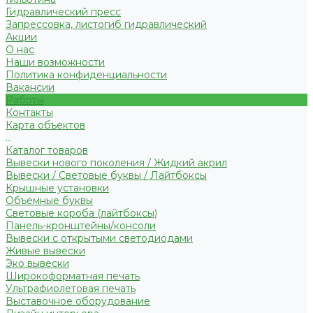
Гидравлический пресс
Запрессовка, листогиб гидравлический
Акции
О нас
Наши возможности
Политика конфиденциальности
Вакансии
Работы
Контакты
Карта объектов
...
Каталог товаров
Вывески нового поколения / Жидкий акрил
Вывески / Световые буквы / Лайтбоксы
Крышные установки
Объемные буквы
Световые короба (лайтбоксы)
Панель-кронштейны/консоли
Вывески с открытыми светодиодами
Живые вывески
Эко вывески
Широкоформатная печать
Ультрафиолетовая печать
Выставочное оборудование