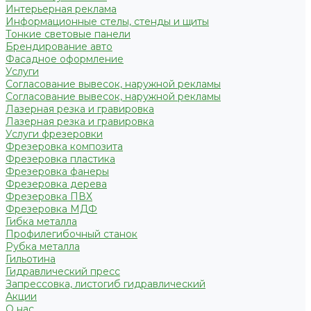
Интерьерная реклама
Информационные стелы, стенды и щиты
Тонкие световые панели
Брендирование авто
Фасадное оформление
Услуги
Согласование вывесок, наружной рекламы
Согласование вывесок, наружной рекламы
Лазерная резка и гравировка
Лазерная резка и гравировка
Услуги фрезеровки
Фрезеровка композита
Фрезеровка пластика
Фрезеровка фанеры
Фрезеровка дерева
Фрезеровка ПВХ
Фрезеровка МДФ
Гибка металла
Профилегибочный станок
Рубка металла
Гильотина
Гидравлический пресс
Запрессовка, листогиб гидравлический
Акции
О нас