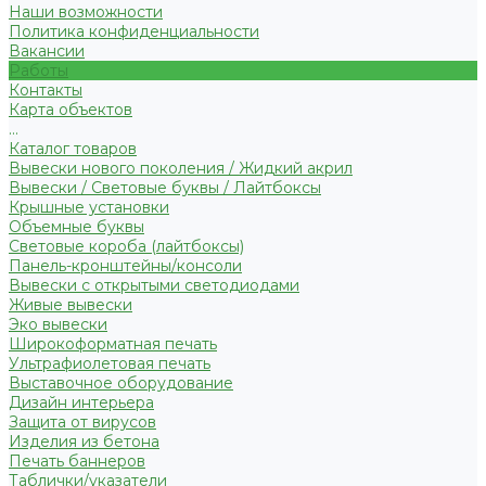
Наши возможности
Политика конфиденциальности
Вакансии
Работы
Контакты
Карта объектов
...
Каталог товаров
Вывески нового поколения / Жидкий акрил
Вывески / Световые буквы / Лайтбоксы
Крышные установки
Объемные буквы
Световые короба (лайтбоксы)
Панель-кронштейны/консоли
Вывески с открытыми светодиодами
Живые вывески
Эко вывески
Широкоформатная печать
Ультрафиолетовая печать
Выставочное оборудование
Дизайн интерьера
Защита от вирусов
Изделия из бетона
Печать баннеров
Таблички/указатели