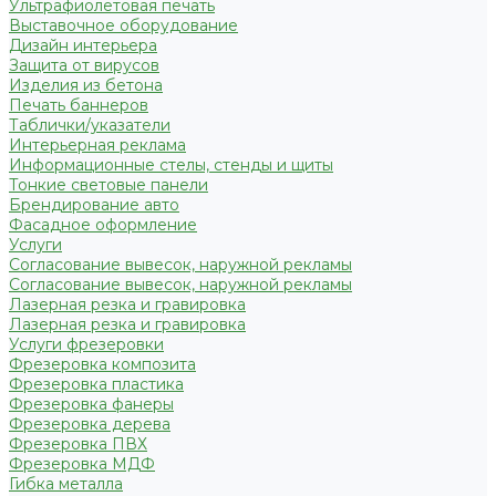
Ультрафиолетовая печать
Выставочное оборудование
Дизайн интерьера
Защита от вирусов
Изделия из бетона
Печать баннеров
Таблички/указатели
Интерьерная реклама
Информационные стелы, стенды и щиты
Тонкие световые панели
Брендирование авто
Фасадное оформление
Услуги
Согласование вывесок, наружной рекламы
Согласование вывесок, наружной рекламы
Лазерная резка и гравировка
Лазерная резка и гравировка
Услуги фрезеровки
Фрезеровка композита
Фрезеровка пластика
Фрезеровка фанеры
Фрезеровка дерева
Фрезеровка ПВХ
Фрезеровка МДФ
Гибка металла