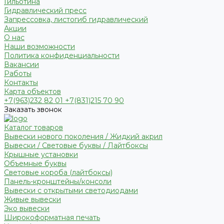
Гильотина
Гидравлический пресс
Запрессовка, листогиб гидравлический
Акции
О нас
Наши возможности
Политика конфиденциальности
Вакансии
Работы
Контакты
Карта объектов
+7(963)232 82 01 +7(831)215 70 90
Заказать звонок
Каталог товаров
Вывески нового поколения / Жидкий акрил
Вывески / Световые буквы / Лайтбоксы
Крышные установки
Объемные буквы
Световые короба (лайтбоксы)
Панель-кронштейны/консоли
Вывески с открытыми светодиодами
Живые вывески
Эко вывески
Широкоформатная печать