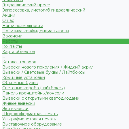
Гидравлический пресс
Запрессовка, листогиб гидравлический
Акции
О нас
Наши возможности
Политика конфиденциальности
Вакансии
Работы
Контакты
Карта объектов
...
Каталог товаров
Вывески нового поколения / Жидкий акрил
Вывески / Световые буквы / Лайтбоксы
Крышные установки
Объемные буквы
Световые короба (лайтбоксы)
Панель-кронштейны/консоли
Вывески с открытыми светодиодами
Живые вывески
Эко вывески
Широкоформатная печать
Ультрафиолетовая печать
Выставочное оборудование