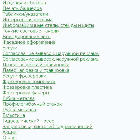
Изделия из бетона
Печать баннеров
Таблички/указатели
Интерьерная реклама
Информационные стелы, стенды и щиты
Тонкие световые панели
Брендирование авто
Фасадное оформление
Услуги
Согласование вывесок, наружной рекламы
Согласование вывесок, наружной рекламы
Лазерная резка и гравировка
Лазерная резка и гравировка
Услуги фрезеровки
Фрезеровка композита
Фрезеровка пластика
Фрезеровка фанеры
Гибка металла
Профилегибочный станок
Рубка металла
Гильотина
Гидравлический пресс
Запрессовка, листогиб гидравлический
Акции
О нас