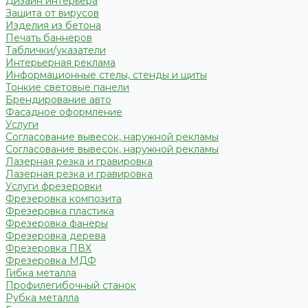
Дизайн интерьера
Защита от вирусов
Изделия из бетона
Печать баннеров
Таблички/указатели
Интерьерная реклама
Информационные стелы, стенды и щиты
Тонкие световые панели
Брендирование авто
Фасадное оформление
Услуги
Согласование вывесок, наружной рекламы
Согласование вывесок, наружной рекламы
Лазерная резка и гравировка
Лазерная резка и гравировка
Услуги фрезеровки
Фрезеровка композита
Фрезеровка пластика
Фрезеровка фанеры
Фрезеровка дерева
Фрезеровка ПВХ
Фрезеровка МДФ
Гибка металла
Профилегибочный станок
Рубка металла