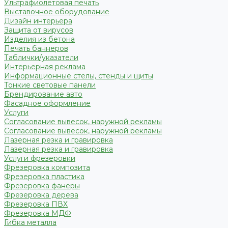
Ультрафиолетовая печать
Выставочное оборудование
Дизайн интерьера
Защита от вирусов
Изделия из бетона
Печать баннеров
Таблички/указатели
Интерьерная реклама
Информационные стелы, стенды и щиты
Тонкие световые панели
Брендирование авто
Фасадное оформление
Услуги
Согласование вывесок, наружной рекламы
Согласование вывесок, наружной рекламы
Лазерная резка и гравировка
Лазерная резка и гравировка
Услуги фрезеровки
Фрезеровка композита
Фрезеровка пластика
Фрезеровка фанеры
Фрезеровка дерева
Фрезеровка ПВХ
Фрезеровка МДФ
Гибка металла