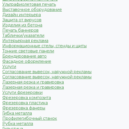
Ультрафиолетовая печать
Выставочное оборудование
Дизайн интерьера
Защита от вирусов
Изделия из бетона
Печать баннеров
Таблички/указатели
Интерьерная реклама
Информационные стелы, стенды и щиты
Тонкие световые панели
Брендирование авто
Фасадное оформление
Услуги
Согласование вывесок, наружной рекламы
Согласование вывесок, наружной рекламы
Лазерная резка и гравировка
Лазерная резка и гравировка
Услуги фрезеровки
Фрезеровка композита
Фрезеровка пластика
Фрезеровка фанеры
Гибка металла
Профилегибочный станок
Рубка металла
Гильотина