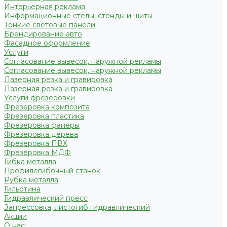
Интерьерная реклама
Информационные стелы, стенды и щиты
Тонкие световые панели
Брендирование авто
Фасадное оформление
Услуги
Согласование вывесок, наружной рекламы
Согласование вывесок, наружной рекламы
Лазерная резка и гравировка
Лазерная резка и гравировка
Услуги фрезеровки
Фрезеровка композита
Фрезеровка пластика
Фрезеровка фанеры
Фрезеровка дерева
Фрезеровка ПВХ
Фрезеровка МДФ
Гибка металла
Профилегибочный станок
Рубка металла
Гильотина
Гидравлический пресс
Запрессовка, листогиб гидравлический
Акции
О нас