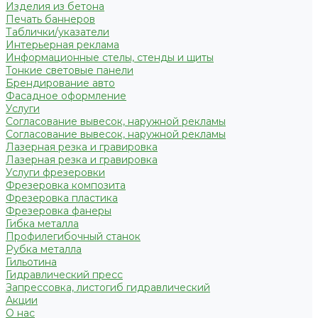
Изделия из бетона
Печать баннеров
Таблички/указатели
Интерьерная реклама
Информационные стелы, стенды и щиты
Тонкие световые панели
Брендирование авто
Фасадное оформление
Услуги
Согласование вывесок, наружной рекламы
Согласование вывесок, наружной рекламы
Лазерная резка и гравировка
Лазерная резка и гравировка
Услуги фрезеровки
Фрезеровка композита
Фрезеровка пластика
Фрезеровка фанеры
Гибка металла
Профилегибочный станок
Рубка металла
Гильотина
Гидравлический пресс
Запрессовка, листогиб гидравлический
Акции
О нас