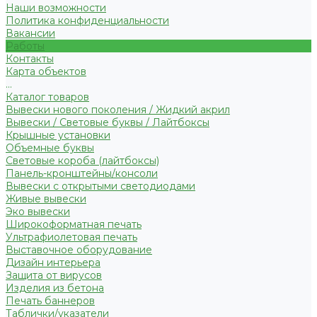
Наши возможности
Политика конфиденциальности
Вакансии
Работы
Контакты
Карта объектов
...
Каталог товаров
Вывески нового поколения / Жидкий акрил
Вывески / Световые буквы / Лайтбоксы
Крышные установки
Объемные буквы
Световые короба (лайтбоксы)
Панель-кронштейны/консоли
Вывески с открытыми светодиодами
Живые вывески
Эко вывески
Широкоформатная печать
Ультрафиолетовая печать
Выставочное оборудование
Дизайн интерьера
Защита от вирусов
Изделия из бетона
Печать баннеров
Таблички/указатели