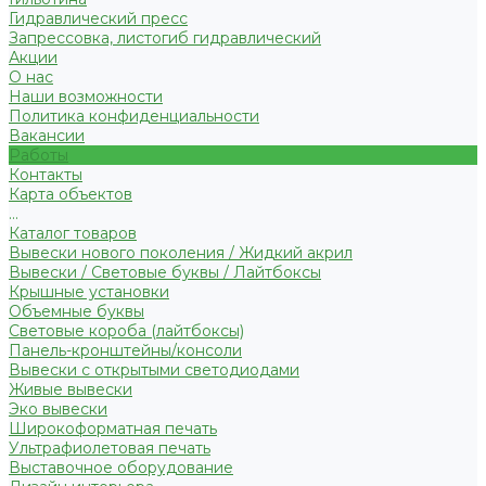
Гидравлический пресс
Запрессовка, листогиб гидравлический
Акции
О нас
Наши возможности
Политика конфиденциальности
Вакансии
Работы
Контакты
Карта объектов
...
Каталог товаров
Вывески нового поколения / Жидкий акрил
Вывески / Световые буквы / Лайтбоксы
Крышные установки
Объемные буквы
Световые короба (лайтбоксы)
Панель-кронштейны/консоли
Вывески с открытыми светодиодами
Живые вывески
Эко вывески
Широкоформатная печать
Ультрафиолетовая печать
Выставочное оборудование