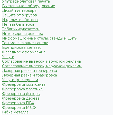
Ультрафиолетовая печать
Выставочное оборудование
Дизайн интерьера
Защита от вирусов
Изделия из бетона
Печать баннеров
Таблички/указатели
Интерьерная реклама
Информационные стелы, стенды и щиты
Тонкие световые панели
Брендирование авто
Фасадное оформление
Услуги
Согласование вывесок, наружной рекламы
Согласование вывесок, наружной рекламы
Лазерная резка и гравировка
Лазерная резка и гравировка
Услуги фрезеровки
Фрезеровка композита
Фрезеровка пластика
Фрезеровка фанеры
Фрезеровка дерева
Фрезеровка ПВХ
Фрезеровка МДФ
Гибка металла