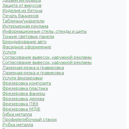
Дизайн интерьера
Защита от вирусов
Изделия из бетона
Печать баннеров
Таблички/указатели
Интерьерная реклама
Информационные стелы, стенды и щиты
Тонкие световые панели
Брендирование авто
Фасадное оформление
Услуги
Согласование вывесок, наружной рекламы
Согласование вывесок, наружной рекламы
Лазерная резка и гравировка
Лазерная резка и гравировка
Услуги фрезеровки
Фрезеровка композита
Фрезеровка пластика
Фрезеровка фанеры
Фрезеровка дерева
Фрезеровка ПВХ
Фрезеровка МДФ
Гибка металла
Профилегибочный станок
Рубка металла