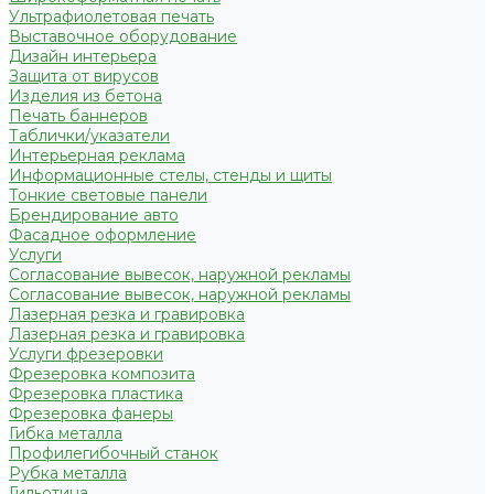
Ультрафиолетовая печать
Выставочное оборудование
Дизайн интерьера
Защита от вирусов
Изделия из бетона
Печать баннеров
Таблички/указатели
Интерьерная реклама
Информационные стелы, стенды и щиты
Тонкие световые панели
Брендирование авто
Фасадное оформление
Услуги
Согласование вывесок, наружной рекламы
Согласование вывесок, наружной рекламы
Лазерная резка и гравировка
Лазерная резка и гравировка
Услуги фрезеровки
Фрезеровка композита
Фрезеровка пластика
Фрезеровка фанеры
Гибка металла
Профилегибочный станок
Рубка металла
Гильотина