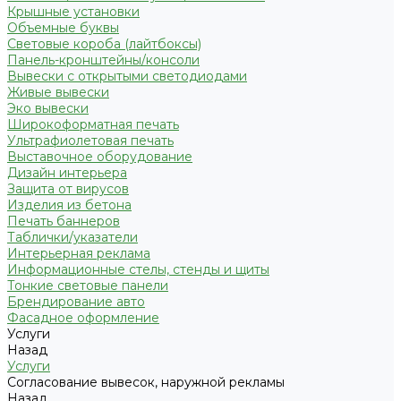
Крышные установки
Объемные буквы
Световые короба (лайтбоксы)
Панель-кронштейны/консоли
Вывески с открытыми светодиодами
Живые вывески
Эко вывески
Широкоформатная печать
Ультрафиолетовая печать
Выставочное оборудование
Дизайн интерьера
Защита от вирусов
Изделия из бетона
Печать баннеров
Таблички/указатели
Интерьерная реклама
Информационные стелы, стенды и щиты
Тонкие световые панели
Брендирование авто
Фасадное оформление
Услуги
Назад
Услуги
Согласование вывесок, наружной рекламы
Назад