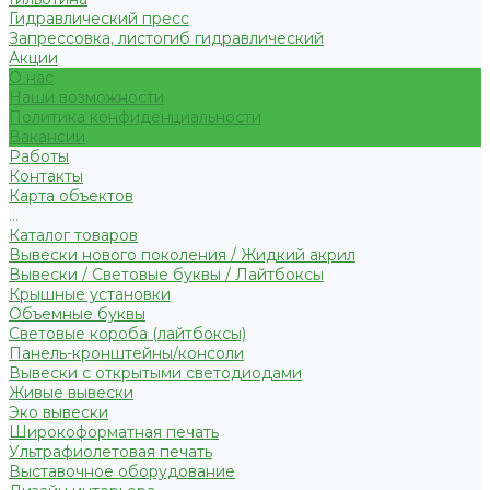
Гидравлический пресс
Запрессовка, листогиб гидравлический
Акции
О нас
Наши возможности
Политика конфиденциальности
Вакансии
Работы
Контакты
Карта объектов
...
Каталог товаров
Вывески нового поколения / Жидкий акрил
Вывески / Световые буквы / Лайтбоксы
Крышные установки
Объемные буквы
Световые короба (лайтбоксы)
Панель-кронштейны/консоли
Вывески с открытыми светодиодами
Живые вывески
Эко вывески
Широкоформатная печать
Ультрафиолетовая печать
Выставочное оборудование