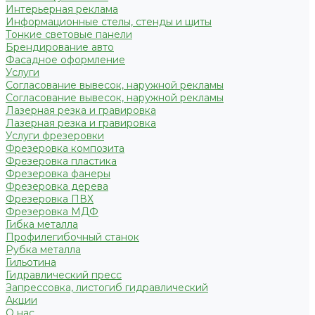
Интерьерная реклама
Информационные стелы, стенды и щиты
Тонкие световые панели
Брендирование авто
Фасадное оформление
Услуги
Согласование вывесок, наружной рекламы
Согласование вывесок, наружной рекламы
Лазерная резка и гравировка
Лазерная резка и гравировка
Услуги фрезеровки
Фрезеровка композита
Фрезеровка пластика
Фрезеровка фанеры
Фрезеровка дерева
Фрезеровка ПВХ
Фрезеровка МДФ
Гибка металла
Профилегибочный станок
Рубка металла
Гильотина
Гидравлический пресс
Запрессовка, листогиб гидравлический
Акции
О нас