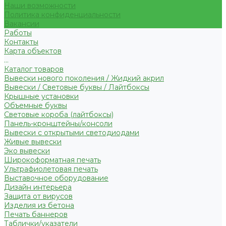
Наши возможности
Политика конфиденциальности
Вакансии
Работы
Контакты
Карта объектов
...
Каталог товаров
Вывески нового поколения / Жидкий акрил
Вывески / Световые буквы / Лайтбоксы
Крышные установки
Объемные буквы
Световые короба (лайтбоксы)
Панель-кронштейны/консоли
Вывески с открытыми светодиодами
Живые вывески
Эко вывески
Широкоформатная печать
Ультрафиолетовая печать
Выставочное оборудование
Дизайн интерьера
Защита от вирусов
Изделия из бетона
Печать баннеров
Таблички/указатели