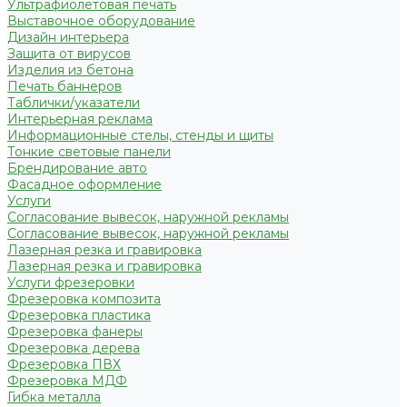
Ультрафиолетовая печать
Выставочное оборудование
Дизайн интерьера
Защита от вирусов
Изделия из бетона
Печать баннеров
Таблички/указатели
Интерьерная реклама
Информационные стелы, стенды и щиты
Тонкие световые панели
Брендирование авто
Фасадное оформление
Услуги
Согласование вывесок, наружной рекламы
Согласование вывесок, наружной рекламы
Лазерная резка и гравировка
Лазерная резка и гравировка
Услуги фрезеровки
Фрезеровка композита
Фрезеровка пластика
Фрезеровка фанеры
Фрезеровка дерева
Фрезеровка ПВХ
Фрезеровка МДФ
Гибка металла