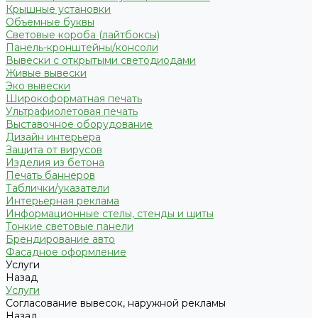
Крышные установки
Объемные буквы
Световые короба (лайтбоксы)
Панель-кронштейны/консоли
Вывески с открытыми светодиодами
Живые вывески
Эко вывески
Широкоформатная печать
Ультрафиолетовая печать
Выставочное оборудование
Дизайн интерьера
Защита от вирусов
Изделия из бетона
Печать баннеров
Таблички/указатели
Интерьерная реклама
Информационные стелы, стенды и щиты
Тонкие световые панели
Брендирование авто
Фасадное оформление
Услуги
Назад
Услуги
Согласование вывесок, наружной рекламы
Назад