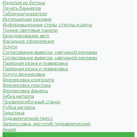
Изделия из бетона
Печать баннеров
Таблички/указатели
Интерьерная реклама
Информационные стелы, стенды и щиты
Тонкие световые панели
Брендирование авто
Фасадное оформление
Услуги
Согласование вывесок, наружной рекламы
Согласование вывесок, наружной рекламы
Лазерная резка и гравировка
Лазерная резка и гравировка
Услуги фрезеровки
Фрезеровка композита
Фрезеровка пластика
Фрезеровка фанеры
Гибка металла
Профилегибочный станок
Рубка металла
Гильотина
Гидравлический пресс
Запрессовка, листогиб гидравлический
Акции
О нас