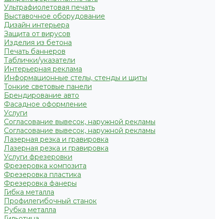
Ультрафиолетовая печать
Выставочное оборудование
Дизайн интерьера
Защита от вирусов
Изделия из бетона
Печать баннеров
Таблички/указатели
Интерьерная реклама
Информационные стелы, стенды и щиты
Тонкие световые панели
Брендирование авто
Фасадное оформление
Услуги
Согласование вывесок, наружной рекламы
Согласование вывесок, наружной рекламы
Лазерная резка и гравировка
Лазерная резка и гравировка
Услуги фрезеровки
Фрезеровка композита
Фрезеровка пластика
Фрезеровка фанеры
Гибка металла
Профилегибочный станок
Рубка металла
Гильотина