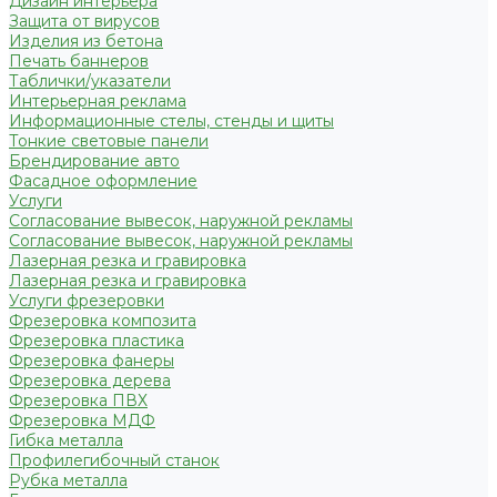
Дизайн интерьера
Защита от вирусов
Изделия из бетона
Печать баннеров
Таблички/указатели
Интерьерная реклама
Информационные стелы, стенды и щиты
Тонкие световые панели
Брендирование авто
Фасадное оформление
Услуги
Согласование вывесок, наружной рекламы
Согласование вывесок, наружной рекламы
Лазерная резка и гравировка
Лазерная резка и гравировка
Услуги фрезеровки
Фрезеровка композита
Фрезеровка пластика
Фрезеровка фанеры
Фрезеровка дерева
Фрезеровка ПВХ
Фрезеровка МДФ
Гибка металла
Профилегибочный станок
Рубка металла