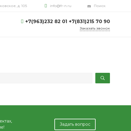
овское, д. 105
info@fr-n.ru
Поиск
+7(963)232 82 01 +7(831)215 70 90
Заказать звонок
ектах,
Задать вопрос
е!