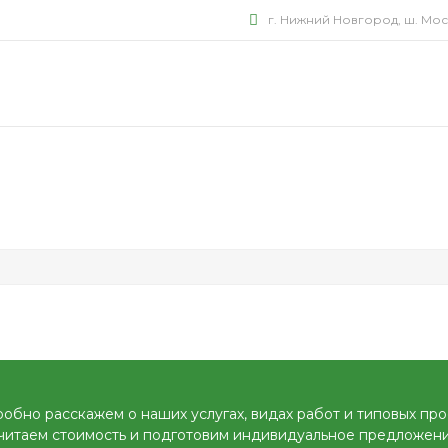
г. Нижний Новгород, ш. Моск
обно расскажем о наших услугах, видах работ и типовых про
читаем стоимость и подготовим индивидуальное предложени