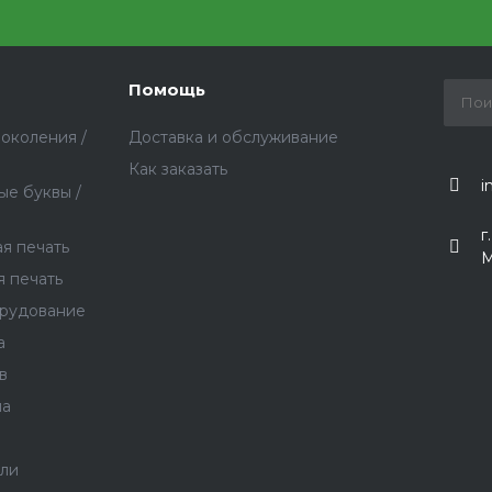
Помощь
околения /
Доставка и обслуживание
Как заказать
i
ые буквы /
г
я печать
М
я печать
орудование
а
в
на
ели